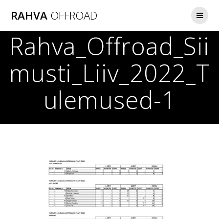
Skip
RAHVA
OFFROAD
to
content
Rahva_Offroad_Sii
musti_Liiv_2022_T
ulemused-1