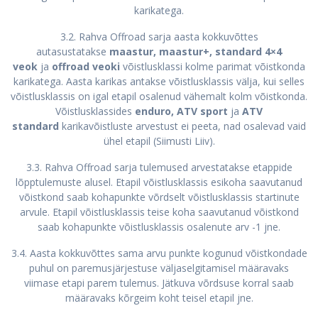
karikatega.
3.2. Rahva Offroad sarja aasta kokkuvõttes
autasustatakse
maastur, maastur+, standard 4×4
veok
ja
offroad veoki
võistlusklassi kolme parimat võistkonda
karikatega. Aasta karikas antakse võistlusklassis välja, kui selles
võistlusklassis on igal etapil osalenud vähemalt kolm võistkonda.
Võistlusklassides
enduro,
ATV sport
ja
ATV
standard
karikavõistluste arvestust ei peeta, nad osalevad vaid
ühel etapil (Siimusti Liiv).
3.3. Rahva Offroad sarja tulemused arvestatakse etappide
lõpptulemuste alusel. Etapil võistlusklassis esikoha saavutanud
võistkond saab kohapunkte võrdselt võistlusklassis startinute
arvule. Etapil võistlusklassis teise koha saavutanud võistkond
saab kohapunkte võistlusklassis osalenute arv -1 jne.
3.4. Aasta kokkuvõttes sama arvu punkte kogunud võistkondade
puhul on paremusjärjestuse väljaselgitamisel määravaks
viimase etapi parem tulemus. Jätkuva võrdsuse korral saab
määravaks kõrgeim koht teisel etapil jne.