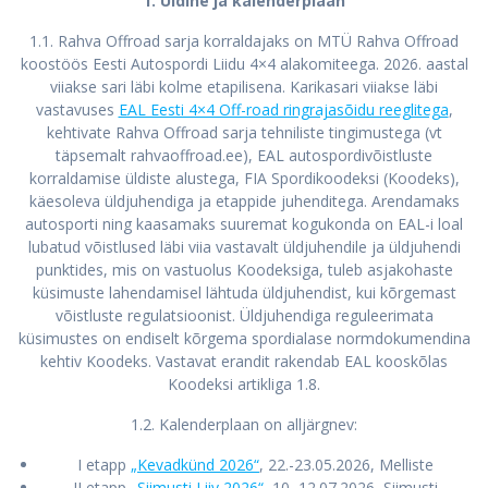
1. Üldine ja kalenderplaan
1.1. Rahva Offroad sarja korraldajaks on MTÜ Rahva Offroad
koostöös Eesti Autospordi Liidu 4×4 alakomiteega. 2026. aastal
viiakse sari läbi kolme etapilisena. Karikasari viiakse läbi
vastavuses
EAL Eesti 4×4 Off-road ringrajasõidu reeglitega
,
kehtivate Rahva Offroad sarja tehniliste tingimustega (vt
täpsemalt rahvaoffroad.ee), EAL autospordivõistluste
korraldamise üldiste alustega, FIA Spordikoodeksi (Koodeks),
käesoleva üldjuhendiga ja etappide juhenditega. Arendamaks
autosporti ning kaasamaks suuremat kogukonda on EAL-i loal
lubatud võistlused läbi viia vastavalt üldjuhendile ja üldjuhendi
punktides, mis on vastuolus Koodeksiga, tuleb asjakohaste
küsimuste lahendamisel lähtuda üldjuhendist, kui kõrgemast
võistluste regulatsioonist. Üldjuhendiga reguleerimata
küsimustes on endiselt kõrgema spordialase normdokumendina
kehtiv Koodeks. Vastavat erandit rakendab EAL kooskõlas
Koodeksi artikliga 1.8.
1.2. Kalenderplaan on alljärgnev:
I etapp
„Kevadkünd 2026“
, 22.-23.05.2026, Melliste
II etapp
„Siimusti Liiv 2026“
, 10.-12.07.2026, Siimusti