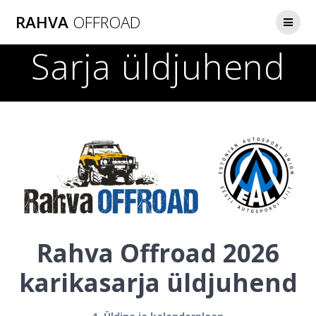
Skip
RAHVA
OFFROAD
to
content
Sarja üldjuhend
Rahva Offroad 2026
karikasarja üldjuhend