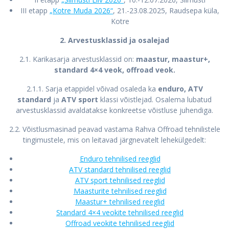
III etapp
„Kotre Muda 2026“
, 21.-23.08.2025, Raudsepa küla,
Kotre
2. Arvestusklassid ja osalejad
2.1. Karikasarja arvestusklassid on:
maastur, maastur+,
standard 4×4 veok, offroad veok.
2.1.1. Sarja etappidel võivad osaleda ka
enduro, ATV
standard
ja
ATV sport
klassi võistlejad. Osalema lubatud
arvestusklassid avaldatakse konkreetse võistluse juhendiga.
2.2. Võistlusmasinad peavad vastama Rahva Offroad tehnilistele
tingimustele, mis on leitavad järgnevatelt lehekülgedelt:
Enduro tehnilised reeglid
ATV standard tehnilised reeglid
ATV sport tehnilised reeglid
Maasturite tehnilised reeglid
Maastur+ tehnilised reeglid
Standard 4×4 veokite tehnilised reeglid
Offroad veokite tehnilised reeglid