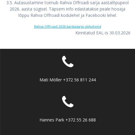
3.5. Autasustamine toimub Rahva Offroadi sarja aastalõpupeol
2026. aasta sügisel. Täpsem info edastatakse peale hooaja
lõppu Rahva Offroadi kodulehel ja Facebooki lehel.
Rahva Offroad 2026 karikasarja üldjuhend
Kinnitatud EAL-is 30.03.2026
Mati Möller +372 56 811 244
Hannes Park +372 55 26 688