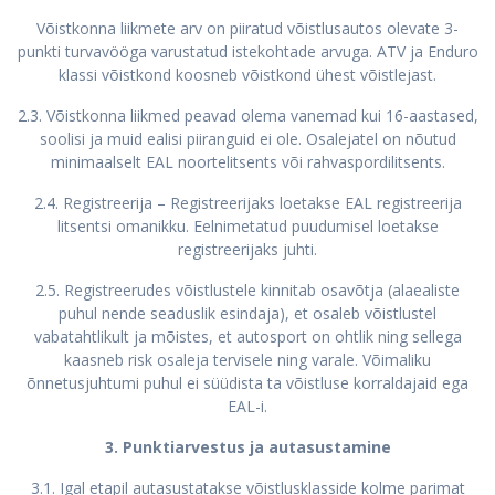
Võistkonna liikmete arv on piiratud võistlusautos olevate 3-
punkti turvavööga varustatud istekohtade arvuga. ATV ja Enduro
klassi võistkond koosneb võistkond ühest võistlejast.
2.3. Võistkonna liikmed peavad olema vanemad kui 16-aastased,
soolisi ja muid ealisi piiranguid ei ole. Osalejatel on nõutud
minimaalselt EAL noortelitsents või rahvaspordilitsents.
2.4. Registreerija – Registreerijaks loetakse EAL registreerija
litsentsi omanikku. Eelnimetatud puudumisel loetakse
registreerijaks juhti.
2.5. Registreerudes võistlustele kinnitab osavõtja (alaealiste
puhul nende seaduslik esindaja), et osaleb võistlustel
vabatahtlikult ja mõistes, et autosport on ohtlik ning sellega
kaasneb risk osaleja tervisele ning varale. Võimaliku
õnnetusjuhtumi puhul ei süüdista ta võistluse korraldajaid ega
EAL-i.
3. Punktiarvestus ja autasustamine
3.1. Igal etapil autasustatakse võistlusklasside kolme parimat