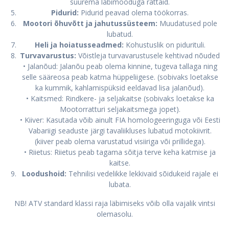
suurema läbimõõduga rattaid.
Pidurid:
Pidurid peavad olema töökorras.
Mootori õhuvõtt ja jahutussüsteem:
Muudatused pole
lubatud.
Heli ja hoiatusseadmed:
Kohustuslik on pidurituli.
Turvavarustus:
Võistleja turvavarustusele kehtivad nõuded
• Jalanõud: Jalanõu peab olema kinnine, tugeva tallaga ning
selle sääreosa peab katma hüppeliigese. (sobivaks loetakse
ka kummik, kahlamispüksid eeldavad lisa jalanõud).
• Kaitsmed: Rindkere- ja seljakaitse (sobivaks loetakse ka
Mootorratturi seljakaitsmega jopet).
• Kiiver: Kasutada võib ainult FIA homologeeringuga või Eesti
Vabariigi seaduste järgi tavaliikluses lubatud motokiivrit.
(kiiver peab olema varustatud visiiriga või prillidega).
• Riietus: Riietus peab tagama sõitja terve keha katmise ja
kaitse.
Loodushoid:
Tehnilisi vedelikke lekkivaid sõidukeid rajale ei
lubata.
NB! ATV standard klassi raja läbimiseks võib olla vajalik vintsi
olemasolu.