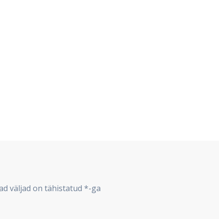
d väljad on tähistatud
*
-ga