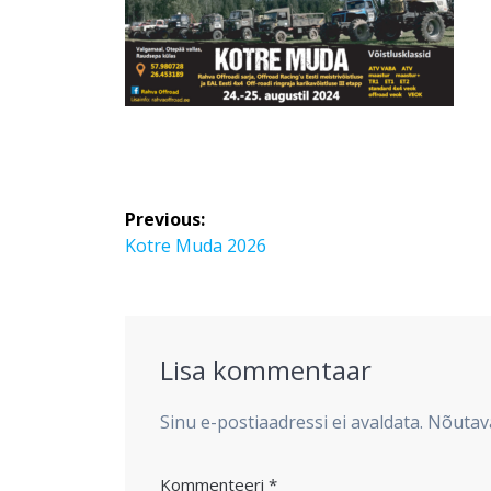
Navigeerimine
Previous:
Previous
Kotre Muda 2026
post:
Lisa kommentaar
Sinu e-postiaadressi ei avaldata.
Nõutava
Kommenteeri
*