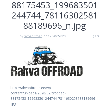
88175453_199683501
244744_78116302581
88189696_n.jpg
by
rahvaoffroad
in
on 28/02/2020
0
http://rahvaoffroad.ee/wp-
content/uploads/2020/02/cropped-
88175453_199683501244744_7811630258188189696_n
.jpg