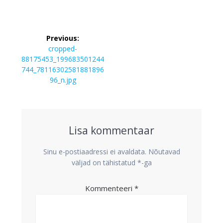
Navigeerimine
Previous:
Previous
cropped-
post:
88175453_199683501244
744_78116302581881896
96_n.jpg
Lisa kommentaar
Sinu e-postiaadressi ei avaldata.
Nõutavad
väljad on tähistatud
*
-ga
Kommenteeri
*