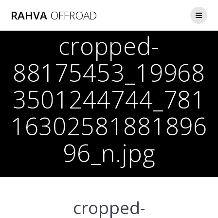
Skip
RAHVA
OFFROAD
to
content
cropped-
88175453_19968
3501244744_781
16302581881896
96_n.jpg
cropped-