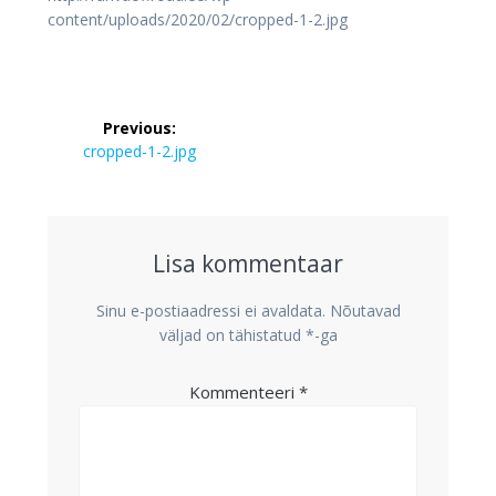
content/uploads/2020/02/cropped-1-2.jpg
Navigeerimine
Previous:
Previous
cropped-1-2.jpg
post:
Lisa kommentaar
Sinu e-postiaadressi ei avaldata.
Nõutavad
väljad on tähistatud
*
-ga
Kommenteeri
*