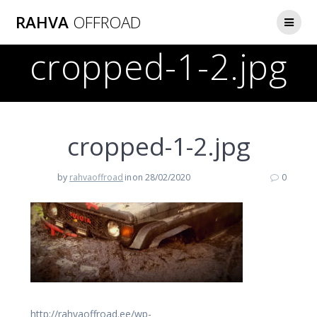
Skip
RAHVA
OFFROAD
to
content
cropped-1-2.jpg
cropped-1-2.jpg
by
rahvaoffroad
in
on 28/02/2020
0
http://rahvaoffroad.ee/wp-