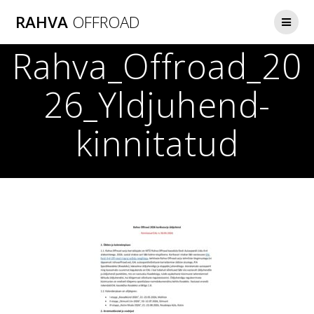
Skip
RAHVA
OFFROAD
to
content
Rahva_Offroad_20
26_Yldjuhend-
kinnitatud